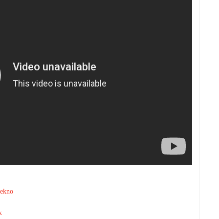
tekno
k