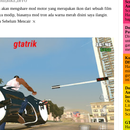
OID
,
BIKE
,
DFFO
Sc
An
aya akan mengshare mod motor yang merupakan ikon dari sebuah film
Sc
Hai
ya modip, biasanya mod tron ada warna merah disini saya ilangin.
bag
Sebelum Mencair :v.
Do
Po
Di
un
ga
me
Ku
Df
Ha
mi
gu
ini
Do
An
Ins
Ok
Li
be
Sc
GT
Ha