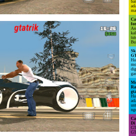
ba
ad
ma
Ca
fo
As
ka
tu
Bul
Sk
GT
Hai
mo
di
ga
Mo
Ra
gt
Ha
ad
un
ngo
Ca
Di
GT
GT