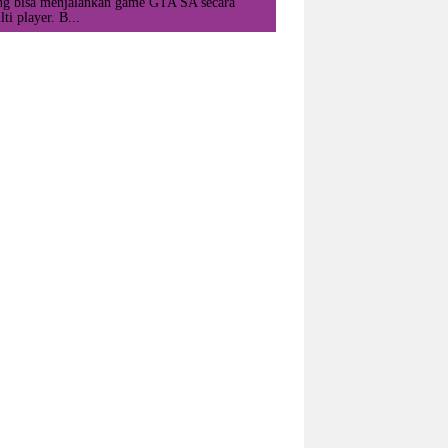
ng bisa menjalankan game GTA SA secara
ti player. B...