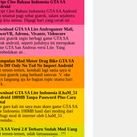
ript Cleo Bahasa Indonesia GTA SA
droid
ript Cleo Bahasa Indonesia GTA SA Android.
 selamat pagi sobat gtatrik, salam sejahtera
i kita semua. Dipagi hari yang cerah ini ...
wnload GTA SA Lite Androgamer Mali,
werVR, Adreno, Vivante, Videocore
sini gtatrik ingin berbagi game GTA SA
tuk android, seperti judulnya ini merupakan
me GTA San Andreas versi Lite. Yang
mbedakan an...
mpulan Mod Motor Drag Bike GTA SA
fo Dff Only No Txd No Import Android
i temen-temen, kembali lagi sama saya si
min gtatrik yang berhasil tamvan :V. oke
ys langsung aja ke bagian topic utama hari
 k...
wnload GTA SA Lite Indonesia iLhaM_51
droid 100MB Tanpa Password Plus Cara
tal
e gaes kali ini saya mau share game GTA SA
te Indonesia 100MB hasil dari moding dari
rbagi mod di internet oleh LhaM_51.
reensho...
A SA Versi 2.0 Terbaru Sudah Mod Uang
i temen-temen, udah lamaaaaaaaa...!!!