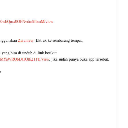
w-ZmY0wbQmx0OFNvdm9fbmM/view
menggunakan
Zarchiver
. Ektrak ke sembarang tempat.
yang bisa di unduh di link berikut
xrKmMYaWRQbDJ1Qlk2TFE/view
. jika sudah punya buka app tersebut.
h