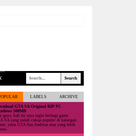
K
POPULAR
LABELS
ARCHIVE
wnload GTA SA Original RIP PC
ndows 500MB
e guys, kali ini saya ingin berbagi game
A SA yang sudah cukup populer di kalangan
mer, yaitu GTA San Andreas atau yang lebih
ena...