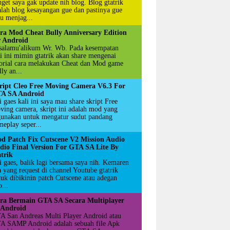
nget saya gak update nih blog. Blog gtatrik
alah blog kesayangan gue dan pastinya gue
u menjag...
ra Mod Cheat Bully Anniversary Edition
r Android
salamu'alikum Wr. Wb. Pada kesempatan
li ini mimin gtatrik akan share mengenai
torial cara melakukan Cheat dan Mod game
ly an...
ript Cleo Free Moving Camera V6.3 For
A SA Android
 gaes kali ini saya mau share skript Free
ving camera, skript ini adalah mod yang
gunakan untuk mengatur sudut pandang
meplay seper...
d Patch Fix Cutscene V2 Mission Audio
dio Final Version For GTA SA Lite By
atrik
i gaes, balik lagi bersama saya nih. Kemaren
a yang request di channel Youtube gtatrik
tuk dibikinin patch Cutscene atau adegan
...
ra Bermain GTA SA Secara Multiplayer
 Android
A San Andreas Multi Player Android atau
A SAMP Android adalah sebuah file Apk