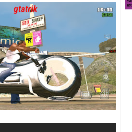
ya
mul