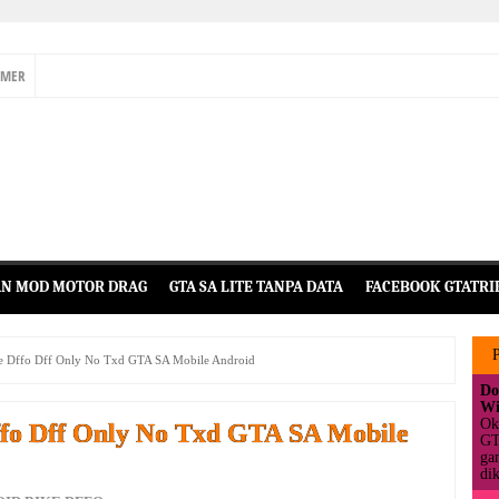
IMER
N MOD MOTOR DRAG
GTA SA LITE TANPA DATA
FACEBOOK GTATRI
e Dffo Dff Only No Txd GTA SA Mobile Android
Do
Wi
Ok
fo Dff Only No Txd GTA SA Mobile
GT
ga
dik