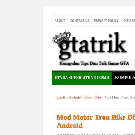
ABOUT
CONTACT US
PRIVACY POLICY
DISCLA
GTA SA SUPERLITE V3 130MB
KUMPULA
gtatrik
»
Android
»
Bike
»
Dffo
»
Mod Motor Tron Bik
Mod Motor Tron Bike Df
Android