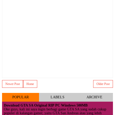
Newer Post
Home
Older Post
POPULAR
LABELS
ARCHIVE
Download GTA SA Original RIP PC Windows 500MB
Oke guys, kali ini saya ingin berbagi game GTA SA yang sudah cukup
populer di kalangan gamer, yaitu GTA San Andreas atau yang lebih