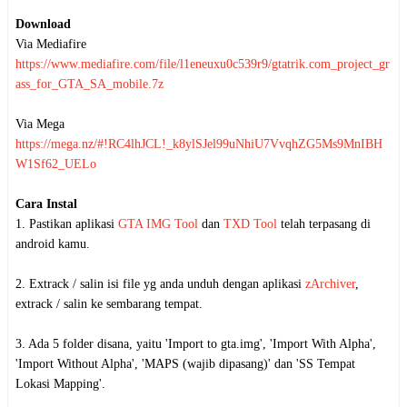
Download
Via Mediafire
https://www.mediafire.com/file/l1eneuxu0c539r9/gtatrik.com_project_gr
ass_for_GTA_SA_mobile.7z
Via Mega
https://mega.nz/#!RC4lhJCL!_k8ylSJel99uNhiU7VvqhZG5Ms9MnIBH
W1Sf62_UELo
Cara Instal
1. Pastikan aplikasi
GTA IMG Tool
dan
TXD Tool
telah terpasang di
android kamu.
2. Extrack / salin isi file yg anda unduh dengan aplikasi
zArchiver
,
extrack / salin ke sembarang tempat.
3. Ada 5 folder disana, yaitu 'Import to gta.img', 'Import With Alpha',
'Import Without Alpha', 'MAPS (wajib dipasang)' dan 'SS Tempat
Lokasi Mapping'.