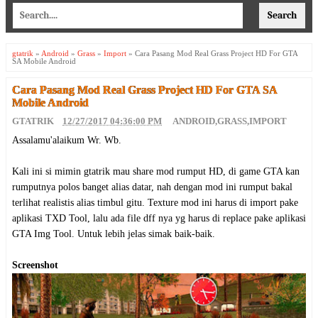
gtatrik
»
Android
»
Grass
»
Import
»
Cara Pasang Mod Real Grass Project HD For GTA
SA Mobile Android
Cara Pasang Mod Real Grass Project HD For GTA SA
Mobile Android
GTATRIK
12/27/2017 04:36:00 PM
ANDROID
,
GRASS
,
IMPORT
Assalamu'alaikum Wr. Wb.
Kali ini si mimin gtatrik mau share mod rumput HD, di game GTA kan
rumputnya polos banget alias datar, nah dengan mod ini rumput bakal
terlihat realistis alias timbul gitu. Texture mod ini harus di import pake
aplikasi TXD Tool, lalu ada file dff nya yg harus di replace pake aplikasi
GTA Img Tool. Untuk lebih jelas simak baik-baik.
Screenshot