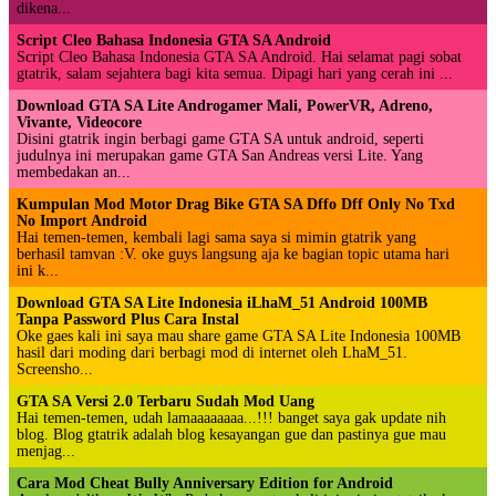
dikena...
Script Cleo Bahasa Indonesia GTA SA Android
Script Cleo Bahasa Indonesia GTA SA Android. Hai selamat pagi sobat
gtatrik, salam sejahtera bagi kita semua. Dipagi hari yang cerah ini ...
Download GTA SA Lite Androgamer Mali, PowerVR, Adreno,
Vivante, Videocore
Disini gtatrik ingin berbagi game GTA SA untuk android, seperti
judulnya ini merupakan game GTA San Andreas versi Lite. Yang
membedakan an...
Kumpulan Mod Motor Drag Bike GTA SA Dffo Dff Only No Txd
No Import Android
Hai temen-temen, kembali lagi sama saya si mimin gtatrik yang
berhasil tamvan :V. oke guys langsung aja ke bagian topic utama hari
ini k...
Download GTA SA Lite Indonesia iLhaM_51 Android 100MB
Tanpa Password Plus Cara Instal
Oke gaes kali ini saya mau share game GTA SA Lite Indonesia 100MB
hasil dari moding dari berbagi mod di internet oleh LhaM_51.
Screensho...
GTA SA Versi 2.0 Terbaru Sudah Mod Uang
Hai temen-temen, udah lamaaaaaaaa...!!! banget saya gak update nih
blog. Blog gtatrik adalah blog kesayangan gue dan pastinya gue mau
menjag...
Cara Mod Cheat Bully Anniversary Edition for Android