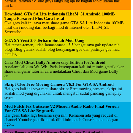
berhasil tamvan :V. oke guys langsung aja ke bagian topic utama hari
ini k...
Download GTA SA Lite Indonesia iLhaM_51 Android 100MB
Tanpa Password Plus Cara Instal
Oke gaes kali ini saya mau share game GTA SA Lite Indonesia 100MB
hasil dari moding dari berbagi mod di internet oleh LhaM_51.
Screensho...
GTA SA Versi 2.0 Terbaru Sudah Mod Uang
Hai temen-temen, udah lamaaaaaaaa...!!! banget saya gak update nih
blog. Blog gtatrik adalah blog kesayangan gue dan pastinya gue mau
menjag...
Cara Mod Cheat Bully Anniversary Edition for Android
Assalamu'alikum Wr. Wb. Pada kesempatan kali ini mimin gtatrik akan
share mengenai tutorial cara melakukan Cheat dan Mod game Bully
an...
Skript Cleo Free Moving Camera V6.3 For GTA SA Android
Hai gaes kali ini saya mau share skript Free moving camera, skript ini
adalah mod yang digunakan untuk mengatur sudut pandang gameplay
seper...
Mod Patch Fix Cutscene V2 Mission Audio Radio Final Version
For GTA SA Lite By gtatrik
Hai gaes, balik lagi bersama saya nih. Kemaren ada yang request di
channel Youtube gtatrik untuk dibikinin patch Cutscene atau adegan
ngo...
Cara Bermain GTA SA Secara Multiplayer Di Android