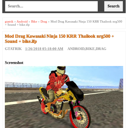
gtatrik
»
Android
»
Bike
»
Drag
»
Mod Drag Kawasaki Ninja 150 KRR Thailook nrg500
+ Sound + bike.ifp
Mod Drag Kawasaki Ninja 150 KRR Thailook nrg500 +
Sound + bike.ifp
GTATRIK
1/26/2018 05:18:00 AM
ANDROID
,
BIKE
,
DRAG
Screenshot