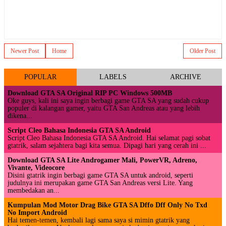
Newer Post
Home
Older Post
POPULAR
LABELS
ARCHIVE
Download GTA SA Original RIP PC Windows 500MB
Oke guys, kali ini saya ingin berbagi game GTA SA yang sudah cukup
populer di kalangan gamer, yaitu GTA San Andreas atau yang lebih
dikena...
Script Cleo Bahasa Indonesia GTA SA Android
Script Cleo Bahasa Indonesia GTA SA Android. Hai selamat pagi sobat
gtatrik, salam sejahtera bagi kita semua. Dipagi hari yang cerah ini ...
Download GTA SA Lite Androgamer Mali, PowerVR, Adreno,
Vivante, Videocore
Disini gtatrik ingin berbagi game GTA SA untuk android, seperti
judulnya ini merupakan game GTA San Andreas versi Lite. Yang
membedakan an...
Kumpulan Mod Motor Drag Bike GTA SA Dffo Dff Only No Txd
No Import Android
Hai temen-temen, kembali lagi sama saya si mimin gtatrik yang