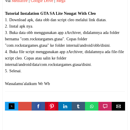
Via
Mediafire
|
Google Drive
|
Mega
Tutorial Instalation GTA SA Lite Nougat With Cleo
1. Download apk, data obb dan script cleo melalui link diatas.
2. Instal apk nya.
3. Buka data obb menggunakan app zArchiver, didalamnya ada folder
bernama "com.rockstargames.gtasa". Copas folder
"com.rockstargames.gtasa" ke folder internal/android/obb/disini.
4. Buka file script menggunakan app zArchiver, didalamnya ada file-file
script cleo. Copas atau salin ke folder
internal/android/data/com.rockstargames.gtasa/disini.
5. Selesai.
Wassalamu'alaikum Wr Wb