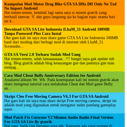
Kumpulan Mod Motor Drag Bike GTA SA Dffo Dff Only No Txd
No Import Android
Hai temen-temen, kembali lagi sama saya si mimin gtatrik yang
berhasil tamvan :V. oke guys langsung aja ke bagian topic utama hari
ini k...
Download GTA SA Lite Indonesia iLhaM_51 Android 100MB
Tanpa Password Plus Cara Instal
Oke gaes kali ini saya mau share game GTA SA Lite Indonesia 100MB
hasil dari moding dari berbagi mod di internet oleh LhaM_51.
Screensho...
GTA SA Versi 2.0 Terbaru Sudah Mod Uang
Hai temen-temen, udah lamaaaaaaaa...!!! banget saya gak update nih
blog. Blog gtatrik adalah blog kesayangan gue dan pastinya gue mau
menjag...
Cara Mod Cheat Bully Anniversary Edition for Android
Assalamu'alikum Wr. Wb. Pada kesempatan kali ini mimin gtatrik akan
share mengenai tutorial cara melakukan Cheat dan Mod game Bully
an...
Skript Cleo Free Moving Camera V6.3 For GTA SA Android
Hai gaes kali ini saya mau share skript Free moving camera, skript ini
adalah mod yang digunakan untuk mengatur sudut pandang gameplay
seper...
Mod Patch Fix Cutscene V2 Mission Audio Radio Final Version
For GTA SA Lite By gtatrik
Hai gaes, balik lagi bersama saya nih. Kemaren ada yang request di