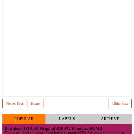
Newer Post
Home
Older Post
POPULAR
LABELS
ARCHIVE
Download GTA SA Original RIP PC Windows 500MB
Oke guys, kali ini saya ingin berbagi game GTA SA yang sudah cukup