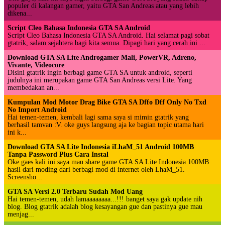
populer di kalangan gamer, yaitu GTA San Andreas atau yang lebih
dikena...
Script Cleo Bahasa Indonesia GTA SA Android
Script Cleo Bahasa Indonesia GTA SA Android. Hai selamat pagi sobat
gtatrik, salam sejahtera bagi kita semua. Dipagi hari yang cerah ini ...
Download GTA SA Lite Androgamer Mali, PowerVR, Adreno,
Vivante, Videocore
Disini gtatrik ingin berbagi game GTA SA untuk android, seperti
judulnya ini merupakan game GTA San Andreas versi Lite. Yang
membedakan an...
Kumpulan Mod Motor Drag Bike GTA SA Dffo Dff Only No Txd
No Import Android
Hai temen-temen, kembali lagi sama saya si mimin gtatrik yang
berhasil tamvan :V. oke guys langsung aja ke bagian topic utama hari
ini k...
Download GTA SA Lite Indonesia iLhaM_51 Android 100MB
Tanpa Password Plus Cara Instal
Oke gaes kali ini saya mau share game GTA SA Lite Indonesia 100MB
hasil dari moding dari berbagi mod di internet oleh LhaM_51.
Screensho...
GTA SA Versi 2.0 Terbaru Sudah Mod Uang
Hai temen-temen, udah lamaaaaaaaa...!!! banget saya gak update nih
blog. Blog gtatrik adalah blog kesayangan gue dan pastinya gue mau
menjag...