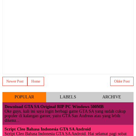
Newer Post
Home
Older Post
POPULAR
LABELS
ARCHIVE
Download GTA SA Original RIP PC Windows 500MB
Oke guys, kali ini saya ingin berbagi game GTA SA yang sudah cukup
populer di kalangan gamer, yaitu GTA San Andreas atau yang lebih
dikena...
Script Cleo Bahasa Indonesia GTA SA Android
Script Cleo Bahasa Indonesia GTA SA Android. Hai selamat pagi sobat