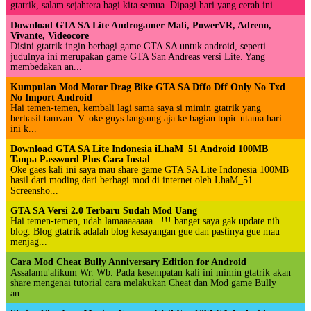
gtatrik, salam sejahtera bagi kita semua. Dipagi hari yang cerah ini ...
Download GTA SA Lite Androgamer Mali, PowerVR, Adreno,
Vivante, Videocore
Disini gtatrik ingin berbagi game GTA SA untuk android, seperti
judulnya ini merupakan game GTA San Andreas versi Lite. Yang
membedakan an...
Kumpulan Mod Motor Drag Bike GTA SA Dffo Dff Only No Txd
No Import Android
Hai temen-temen, kembali lagi sama saya si mimin gtatrik yang
berhasil tamvan :V. oke guys langsung aja ke bagian topic utama hari
ini k...
Download GTA SA Lite Indonesia iLhaM_51 Android 100MB
Tanpa Password Plus Cara Instal
Oke gaes kali ini saya mau share game GTA SA Lite Indonesia 100MB
hasil dari moding dari berbagi mod di internet oleh LhaM_51.
Screensho...
GTA SA Versi 2.0 Terbaru Sudah Mod Uang
Hai temen-temen, udah lamaaaaaaaa...!!! banget saya gak update nih
blog. Blog gtatrik adalah blog kesayangan gue dan pastinya gue mau
menjag...
Cara Mod Cheat Bully Anniversary Edition for Android
Assalamu'alikum Wr. Wb. Pada kesempatan kali ini mimin gtatrik akan
share mengenai tutorial cara melakukan Cheat dan Mod game Bully
an...