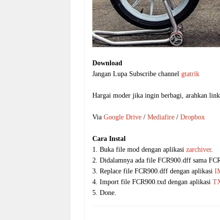
Download
Jangan Lupa Subscribe channel
gtatrik
Hargai moder jika ingin berbagi, arahkan link
Via
Google Drive
/
Mediafire
/
Dropbox
Cara Instal
1. Buka file mod dengan aplikasi
zarchiver
.
2. Didalamnya ada file FCR900.dff sama FC
3. Replace file FCR900.dff dengan aplikasi
I
4. Import file FCR900.txd dengan aplikasi
TX
5. Done.