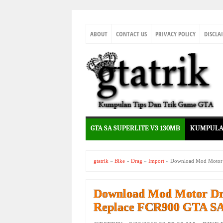
ABOUT
CONTACT US
PRIVACY POLICY
DISCLA
GTA SA SUPERLITE V3 130MB
KUMPULA
gtatrik
»
Bike
»
Drag
»
Import
»
Download Mod Motor D
Download Mod Motor Dra
Replace FCR900 GTA SA