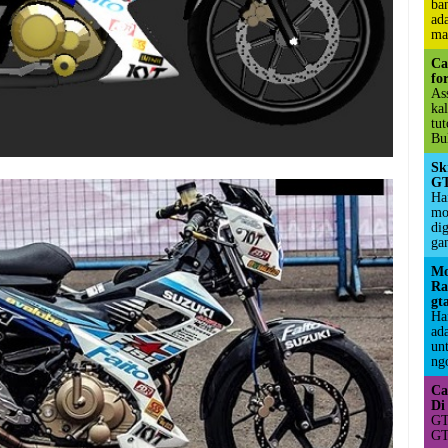
ba
ad
ma
Ca
fo
As
ka
tu
Bul
Sk
GT
Hai
mo
di
ga
Mo
Ra
gt
Ha
ad
un
ngo
Ca
Di
GT
GT