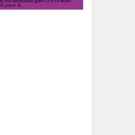
ng bisa menjalankan game GTA SA secara
ti player. B...