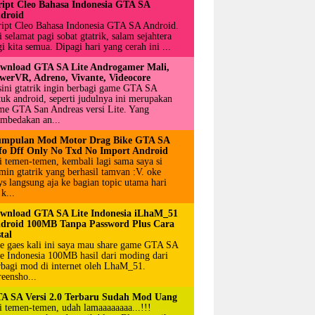
ript Cleo Bahasa Indonesia GTA SA
droid
ript Cleo Bahasa Indonesia GTA SA Android.
 selamat pagi sobat gtatrik, salam sejahtera
i kita semua. Dipagi hari yang cerah ini ...
wnload GTA SA Lite Androgamer Mali,
werVR, Adreno, Vivante, Videocore
sini gtatrik ingin berbagi game GTA SA
tuk android, seperti judulnya ini merupakan
me GTA San Andreas versi Lite. Yang
mbedakan an...
mpulan Mod Motor Drag Bike GTA SA
fo Dff Only No Txd No Import Android
i temen-temen, kembali lagi sama saya si
min gtatrik yang berhasil tamvan :V. oke
ys langsung aja ke bagian topic utama hari
 k...
wnload GTA SA Lite Indonesia iLhaM_51
droid 100MB Tanpa Password Plus Cara
tal
e gaes kali ini saya mau share game GTA SA
te Indonesia 100MB hasil dari moding dari
rbagi mod di internet oleh LhaM_51.
reensho...
A SA Versi 2.0 Terbaru Sudah Mod Uang
i temen-temen, udah lamaaaaaaaa...!!!