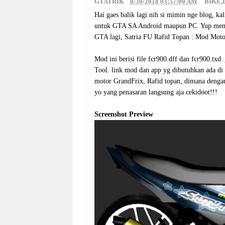
GTATRIK
8/30/2018 03:57:00 AM
BIKE
,
Hai gaes balik lagi nih si mimin nge blog, k
untuk GTA SA Android maupun PC. Yup meman
GTA lagi, Satria FU Rafid Topan : Mod Mot
Mod ini berisi file fcr900.dff dan fcr900.t
Tool. link mod dan app yg dibutuhkan ada di b
motor GrandFrix, Rafid topan, dimana dengan
yo yang penasaran langsung aja cekidoot!!!
Screenshot Preview