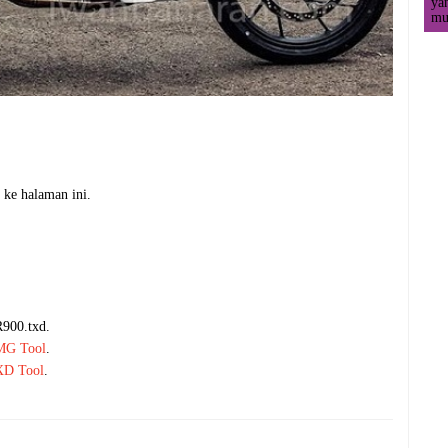
ya
mul
 ke halaman ini.
R900.txd.
MG Tool
.
D Tool
.