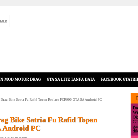
IMER
N MOD MOTOR DRAG
GTA SA LITE TANPA DATA
FACEBOOK GTATRI
rag Bike Satria Fu Rafid Topan Replace FCR900 GTA SA Android PC
Do
Wi
Ok
g Bike Satria Fu Rafid Topan
GT
 Android PC
ga
dik