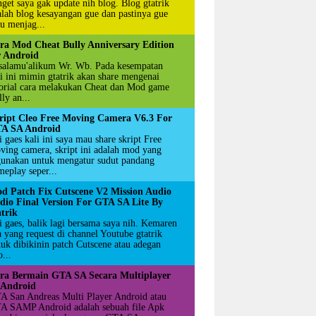
nget saya gak update nih blog. Blog gtatrik
alah blog kesayangan gue dan pastinya gue
u menjag...
ra Mod Cheat Bully Anniversary Edition
r Android
salamu'alikum Wr. Wb. Pada kesempatan
li ini mimin gtatrik akan share mengenai
torial cara melakukan Cheat dan Mod game
ly an...
ript Cleo Free Moving Camera V6.3 For
A SA Android
 gaes kali ini saya mau share skript Free
ving camera, skript ini adalah mod yang
gunakan untuk mengatur sudut pandang
meplay seper...
d Patch Fix Cutscene V2 Mission Audio
dio Final Version For GTA SA Lite By
atrik
i gaes, balik lagi bersama saya nih. Kemaren
a yang request di channel Youtube gtatrik
tuk dibikinin patch Cutscene atau adegan
...
ra Bermain GTA SA Secara Multiplayer
 Android
A San Andreas Multi Player Android atau
A SAMP Android adalah sebuah file Apk