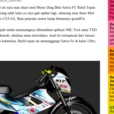
DRAG
,
IMPORT
Sc
An
ali ini saya mau share mod Motor Drag Bike Satria FU Rafid Topan
Sc
Hai
g udah lama ya saya gak update lagi, sekarang mau share Mod
bag
or GTA SA, Buat penyuka motor balap khususnya grandFix.
Do
Po
xd. jadi untuk memasangnya dibutuhkan aplikasi IMG Tool sama TXD
Di
awah, sekalian sama tutorialnya. mod ini terinspirasi dari Jawara
un
ga
 kebetulan, Rafid topan ini menunggangi Satria Fu di kelas 150cc,
me
Ku
Df
Ha
mi
gu
ini
Do
An
Ins
Ok
Li
be
Sc
GT
Ha