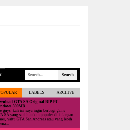
K
POPULAR
LABELS
ARCHIVE
wnload GTA SA Original RIP PC
ndows 500MB
e guys, kali ini saya ingin berbagi game
A SA yang sudah cukup populer di kalangan
mer, yaitu GTA San Andreas atau yang lebih
ena...